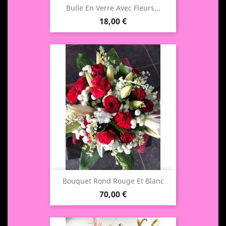
Bulle En Verre Avec Fleurs...
Prix
18,00 €
Bouquet Rond Rouge Et Blanc
Prix
70,00 €