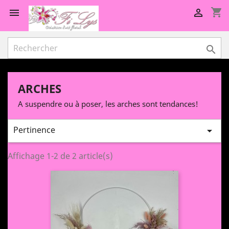
shopping_cart



ARCHES
A suspendre ou à poser, les arches sont tendances!
Pertinence

Affichage 1-2 de 2 article(s)