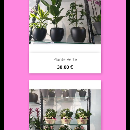
Plante Verte
Prix
30,00 €