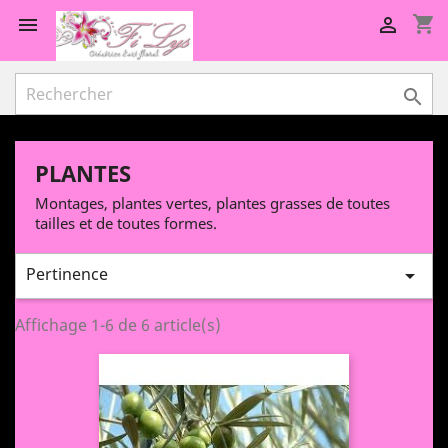
shopping_cart



PLANTES
Montages, plantes vertes, plantes grasses de toutes
tailles et de toutes formes.
Pertinence

Affichage 1-6 de 6 article(s)