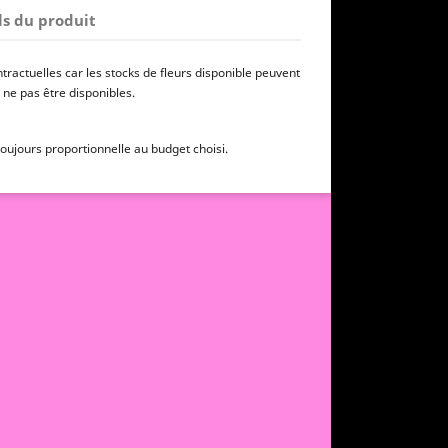
ls du produit
ractuelles car les stocks de fleurs disponible peuvent
 ne pas être disponibles.
 toujours proportionnelle au budget choisi.