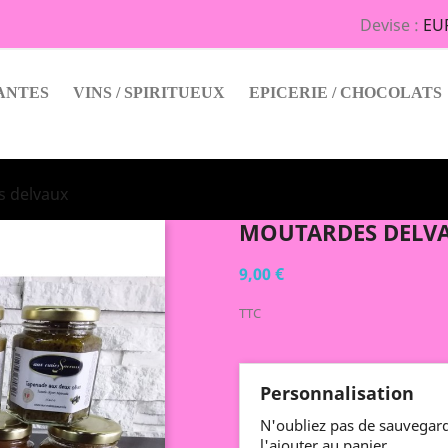
Devise :
EU
ANTES
VINS / SPIRITUEUX
EPICERIE / CHOCOLATS
 delvaux
MOUTARDES DELV
9,00 €
TTC
Personnalisation
N'oubliez pas de sauvegard
l'ajouter au panier