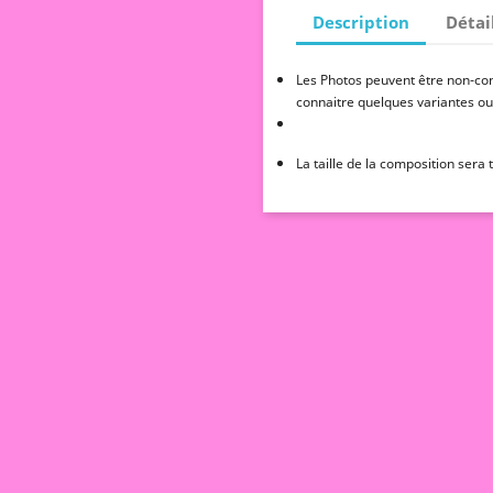
Description
Détai
Les Photos peuvent être non-cont
connaitre quelques variantes ou
La taille de la composition sera