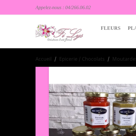
Appelez-nous :
04/266.06.02
FLEURS
PL
Accueil
Epicerie / Chocolats
Moutardes