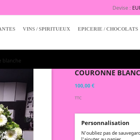
Devise :
EU
ANTES
VINS / SPIRITUEUX
EPICERIE / CHOCOLATS
 blanche
COURONNE BLAN
100,00 €
TTC
Personnalisation
N'oubliez pas de sauvegard
l'ajouter au panier