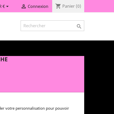
shopping_cart


Panier
(0)
R €
Connexion

CHE
er votre personnalisation pour pouvoir