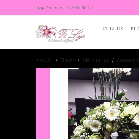
Appelez-nous :
04/266.06.02
FLEURS
PL
Accueil
Fleurs
Mortuaires
Couronne